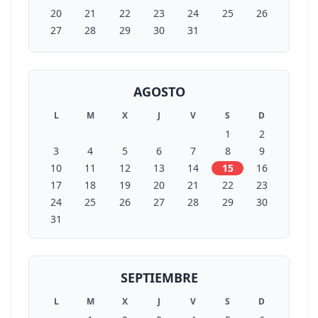
20
21
22
23
24
25
26
27
28
29
30
31
AGOSTO
L
M
X
J
V
S
D
1
2
3
4
5
6
7
8
9
10
11
12
13
14
15
16
17
18
19
20
21
22
23
24
25
26
27
28
29
30
31
SEPTIEMBRE
L
M
X
J
V
S
D