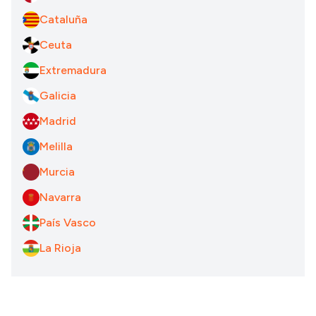
Cataluña
Ceuta
Extremadura
Galicia
Madrid
Melilla
Murcia
Navarra
País Vasco
La Rioja