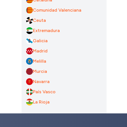
Comunidad Valenciana
Ceuta
Extremadura
Galicia
Madrid
Melilla
Murcia
Navarra
País Vasco
La Rioja