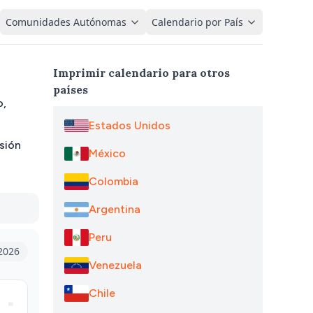
Comunidades Autónomas
Calendario por País
Imprimir calendario para otros
países
o,
Estados Unidos
isión
México
Colombia
Argentina
Peru
2026
Venezuela
Chile