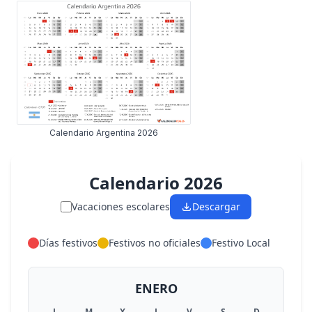
Calendario Argentina 2026
Calendario 2026
Vacaciones escolares
Descargar
Días festivos
Festivos no oficiales
Festivo Local
ENERO
L
M
X
J
V
S
D