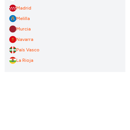
Madrid
Melilla
Murcia
Navarra
País Vasco
La Rioja