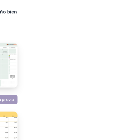
eño bien
a previa