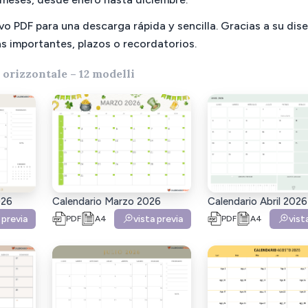
o PDF para una descarga rápida y sencilla. Gracias a su dis
as importantes, plazos o recordatorios.
orizzontale – 12 modelli
026
Calendario Marzo 2026
Calendario Abril 2026
 previa
vista previa
vist
PDF
A4
PDF
A4