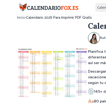
Calen
›
Inicio
Calendario 2026 Para Imprimir PDF Gratis
Cale
Aut
Planifica
diferentes
así ser má
Descargar 
vacaciones
según tu o
145+ d
80 pal