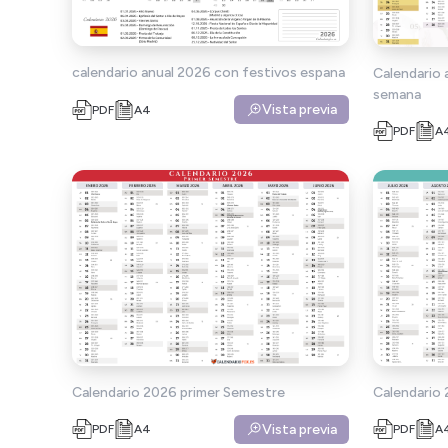
calendario anual 2026 con festivos espana
Calendario
semana
Vista previa
PDF
A4
PDF
A
Calendario 2026 primer Semestre
Calendario
Vista previa
PDF
A4
PDF
A