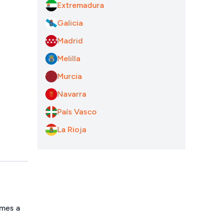
Extremadura
Galicia
Madrid
Melilla
Murcia
Navarra
País Vasco
La Rioja
 mes a