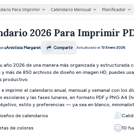
dario Para Imprimir
Calendario Mensual
Planificador
ndario 2026 Para Imprimir PD
ora
Anistisia Margaret
Compartir
Actualizado el
13 Enero 2026
 tu año 2026 de una manera más organizada y estructurada 
 y más de 850 archivos de diseño en imagen HD, puedes usarlo
s productivo.
e imprimir el calendario anual, mensual y semanal con los d
 escolares y las fases lunares, en formato PDF y PNG A4 (hor
bjetivo, estilo y preferencias — ya sea en blanco, minimalist
iseños de calendarios
Calid
etas de colores
10 fu