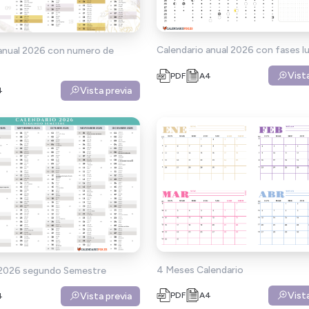
Calendario anual 2026 con fases l
 anual 2026 con numero de
Vist
PDF
A4
Vista previa
4
4 Meses Calendario
 2026 segundo Semestre
Vist
Vista previa
PDF
A4
4