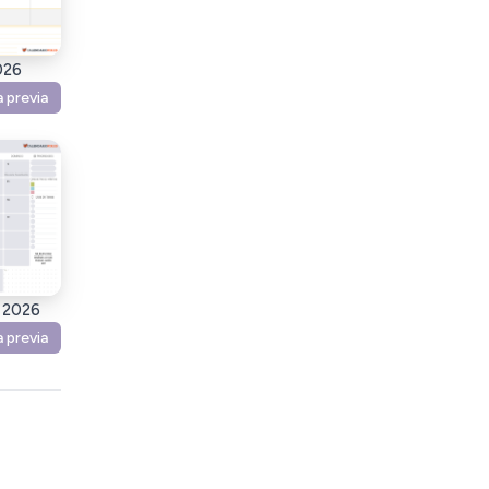
026
a previa
e 2026
a previa