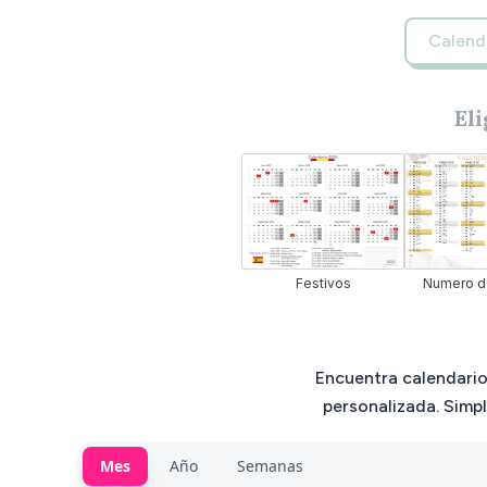
Calend
Eli
Festivos
Numero d
Encuentra calendario
personalizada. Simpl
Mes
Año
Semanas