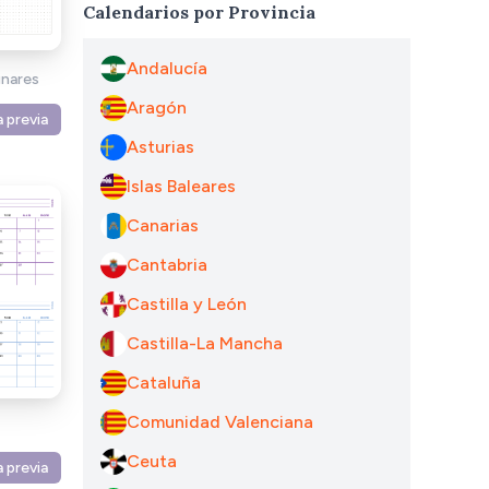
Calendarios por Provincia
Andalucía
unares
Aragón
a previa
Asturias
Islas Baleares
Canarias
Cantabria
Castilla y León
Castilla-La Mancha
Cataluña
Comunidad Valenciana
Ceuta
a previa