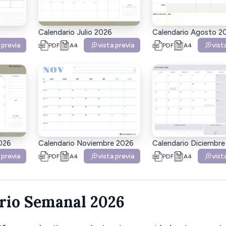
6
Calendario Julio 2026
Calendario Agosto 2
 previa
vista previa
vist
PDF
A4
PDF
A4
026
Calendario Noviembre 2026
Calendario Diciembr
 previa
vista previa
vist
PDF
A4
PDF
A4
rio Semanal 2026