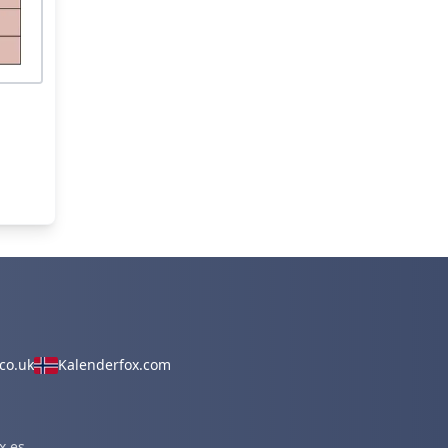
co.uk
Kalenderfox.com
x.es