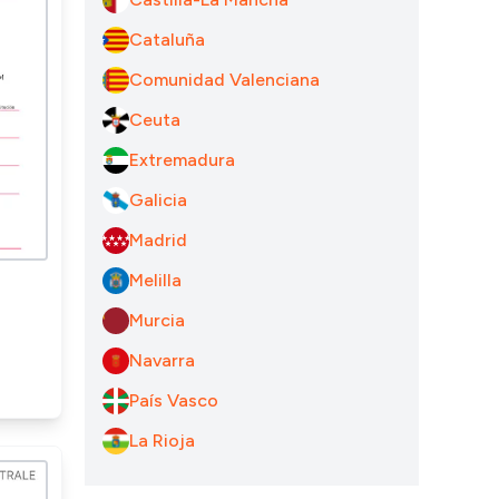
Cataluña
Comunidad Valenciana
Ceuta
Extremadura
Galicia
Madrid
Melilla
Murcia
Navarra
País Vasco
La Rioja