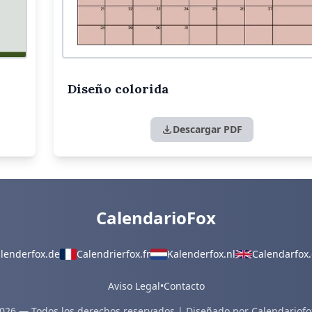
Diseño colorida
Descargar PDF
CalendarioFox
lenderfox.de
Calendrierfox.fr
Kalenderfox.nl
Calendarfox.
Aviso Legal
•
Contacto
026 — Todos los derechos reservados | Diseñado por Calendariofo